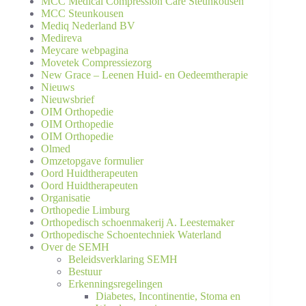
MCC Medical Compression Care Steunkousen
MCC Steunkousen
Mediq Nederland BV
Medireva
Meycare webpagina
Movetek Compressiezorg
New Grace – Leenen Huid- en Oedeemtherapie
Nieuws
Nieuwsbrief
OIM Orthopedie
OIM Orthopedie
OIM Orthopedie
Olmed
Omzetopgave formulier
Oord Huidtherapeuten
Oord Huidtherapeuten
Organisatie
Orthopedie Limburg
Orthopedisch schoenmakerij A. Leestemaker
Orthopedische Schoentechniek Waterland
Over de SEMH
Beleidsverklaring SEMH
Bestuur
Erkenningsregelingen
Diabetes, Incontinentie, Stoma en