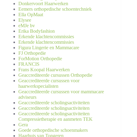
Donkervoort Haarwerken
Eemers orthopedische schoentechniek
Ella OpMaat
Elysee
eMJe bv
Erika Bodyfashion
Erkende klachtencommissies
Erkende klachtencommissies
Figura Lingerie en Mammacare
FJ Orthopedie
ForMotion Orthopedie
FRANCIS
Frans Koopal Haarwerken
Geaccrediteerde cursussen Orthopedie
Geaccrediteerde cursussen voor
haarwerkspecialisten
Geaccrediteerde cursussen voor mammacare
adviseurs
Geaccrediteerde scholingsactiviteiten
Geaccrediteerde scholingsactiviteiten
Geaccrediteerde scholingsactiviteiten
Compressietherapie en aanmeten TEK
Gera
Goede orthopedische schoenmakers
Haarhuis van Tongeren