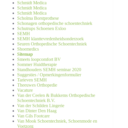
Schmidt Medica
Schmidt Medica
Schmidt Medica
Scholma Borstprothese
Schonagen orthopedische schoentechniek
Schutrups Schoenen Exloo
SEMH
SEMH klanttevredenheidsonderzoek
Seuren Orthopedische Schoentechniek
Shoemedics
Sitemap
Smeets loopcomfort BV
Sommer Huidtherapie
Standhouders SEMH seminar 2020
Suggesties / Opmerkingenformulier
Tarieven SEMH
Theeuwes Orthopedie
Vacature
Van der Ceelen & Bukkems Orthopedische
Schoentechniek B.V.
Van der Schilden Lingerie
Van Dinter Den Haag
Van Gils Footcare
Van Mook Schoentechniek, Schoenmode en
Voetzorg