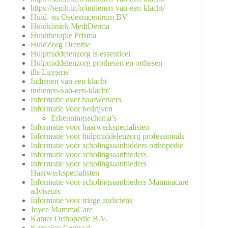
https://semh.info/indienen-van-een-klacht/
Huid- en Oedeemcentrum BV
Huidkliniek MediDerma
Huidtherapie Prisma
HuidZorg Drenthe
Hulpmiddelenzorg is essentieel
Hulpmiddelenzorg prothesen en orthesen
ills Lingerie
Indienen van een klacht
indienen-van-een-klacht/
Informatie over haarwerkers
Informatie voor bedrijven
Erkenningsschema’s
Informatie voor haarwerkspecialisten
Informatie voor hulpmiddelenzorg professionals
Informatie voor scholingsaanbidders orthopedie
Informatie voor scholingsaanbieders
Informatie voor scholingsaanbieders
Haarwerkspecialisten
Informatie voor scholingsaanbieders Mammacare
adviseurs
Informatie voor triage audiciens
Joyce MammaCare
Kamer Orthopedie B.V.
Kapsalon Centraal