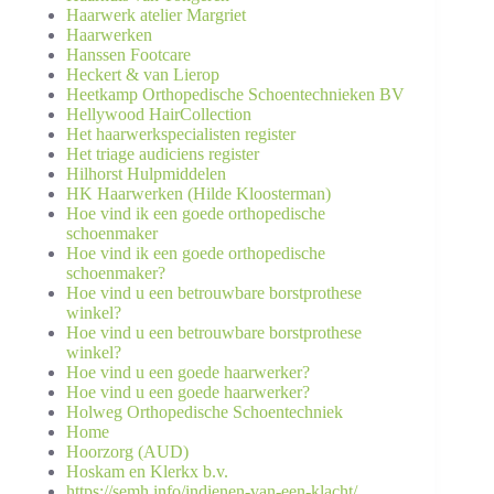
Haarwerk atelier Margriet
Haarwerken
Hanssen Footcare
Heckert & van Lierop
Heetkamp Orthopedische Schoentechnieken BV
Hellywood HairCollection
Het haarwerkspecialisten register
Het triage audiciens register
Hilhorst Hulpmiddelen
HK Haarwerken (Hilde Kloosterman)
Hoe vind ik een goede orthopedische
schoenmaker
Hoe vind ik een goede orthopedische
schoenmaker?
Hoe vind u een betrouwbare borstprothese
winkel?
Hoe vind u een betrouwbare borstprothese
winkel?
Hoe vind u een goede haarwerker?
Hoe vind u een goede haarwerker?
Holweg Orthopedische Schoentechniek
Home
Hoorzorg (AUD)
Hoskam en Klerkx b.v.
https://semh.info/indienen-van-een-klacht/