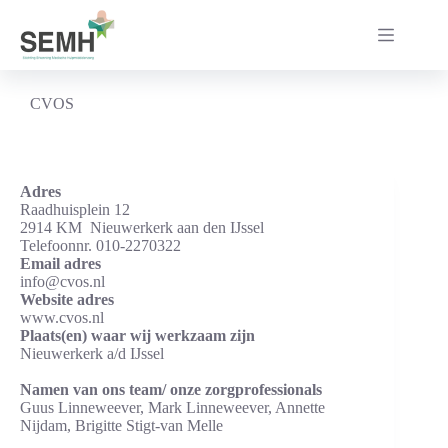
Ga
naar
de
inhoud
CVOS
Adres
Raadhuisplein 12
2914 KM Nieuwerkerk aan den IJssel
Telefoonnr. 010-2270322
Email adres
info@cvos.nl
Website adres
www.cvos.nl
Plaats(en) waar wij werkzaam zijn
Nieuwerkerk a/d IJssel
Namen van ons team/ onze zorgprofessionals
Guus Linneweever, Mark Linneweever, Annette
Nijdam, Brigitte Stigt-van Melle