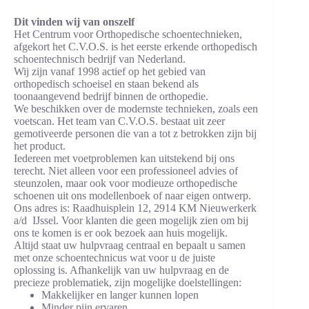
Dit vinden wij van onszelf
Het Centrum voor Orthopedische schoentechnieken,
afgekort het C.V.O.S. is het eerste erkende orthopedisch
schoentechnisch bedrijf van Nederland.
Wij zijn vanaf 1998 actief op het gebied van
orthopedisch schoeisel en staan bekend als
toonaangevend bedrijf binnen de orthopedie.
We beschikken over de modernste technieken, zoals een
voetscan. Het team van C.V.O.S. bestaat uit zeer
gemotiveerde personen die van a tot z betrokken zijn bij
het product.
Iedereen met voetproblemen kan uitstekend bij ons
terecht. Niet alleen voor een professioneel advies of
steunzolen, maar ook voor modieuze orthopedische
schoenen uit ons modellenboek of naar eigen ontwerp.
Ons adres is: Raadhuisplein 12, 2914 KM Nieuwerkerk
a/d IJssel. Voor klanten die geen mogelijk zien om bij
ons te komen is er ook bezoek aan huis mogelijk.
Altijd staat uw hulpvraag centraal en bepaalt u samen
met onze schoentechnicus wat voor u de juiste
oplossing is. Afhankelijk van uw hulpvraag en de
precieze problematiek, zijn mogelijke doelstellingen:
Makkelijker en langer kunnen lopen
Minder pijn ervaren