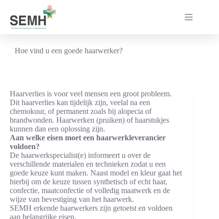
Ga
naar
de
inhoud
Hoe vind u een goede haarwerker?
Haarverlies is voor veel mensen een groot probleem.
Dit haarverlies kan tijdelijk zijn, veelal na een
chemokuur, of permanent zoals bij alopecia of
brandwonden. Haarwerken (pruiken) of haarstukjes
kunnen dan een oplossing zijn.
Aan welke eisen moet een haarwerkleverancier
voldoen?
De haarwerkspecialist(e) informeert u over de
verschillende materialen en technieken zodat u een
goede keuze kunt maken. Naast model en kleur gaat het
hierbij om de keuze tussen synthetisch of echt haar,
confectie, maatconfectie of volledig maatwerk en de
wijze van bevestiging van het haarwerk.
SEMH erkende haarwerkers zijn getoetst en voldoen
aan belangrijke eisen.