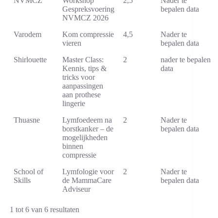
NVMCZ
Workshop
2,5
Nader te
Gespreksvoering
bepalen data
NVMCZ 2026
Varodem
Kom compressie
4,5
Nader te
vieren
bepalen data
Shirlouette
Master Class:
2
nader te bepalen
Kennis, tips &
data
tricks voor
aanpassingen
aan prothese
lingerie
Thuasne
Lymfoedeem na
2
Nader te
borstkanker – de
bepalen data
mogelijkheden
binnen
compressie
School of
Lymfologie voor
2
Nader te
Skills
de MammaCare
bepalen data
Adviseur
1 tot 6 van 6 resultaten