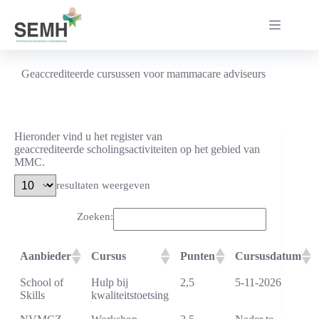
Ga
naar
de
inhoud
Geaccrediteerde cursussen voor mammacare adviseurs
Hieronder vind u het register van
geaccrediteerde scholingsactiviteiten op het gebied van
MMC.
resultaten weergeven
Zoeken:
Aanbieder
Cursus
Punten
Cursusdatum
School of
Hulp bij
2,5
5-11-2026
Skills
kwaliteitstoetsing