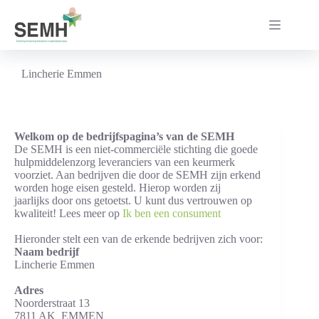
Ga
naar
de
inhoud
Lincherie Emmen
Welkom op de bedrijfspagina’s van de SEMH
De SEMH is een niet-commerciële stichting die goede
hulpmiddelenzorg leveranciers van een keurmerk
voorziet. Aan bedrijven die door de SEMH zijn erkend
worden hoge eisen gesteld. Hierop worden zij
jaarlijks door ons getoetst. U kunt dus vertrouwen op
kwaliteit! Lees meer op
Ik ben een consument
Hieronder stelt een van de erkende bedrijven zich voor:
Naam bedrijf
Lincherie Emmen
Adres
Noorderstraat 13
7811 AK EMMEN