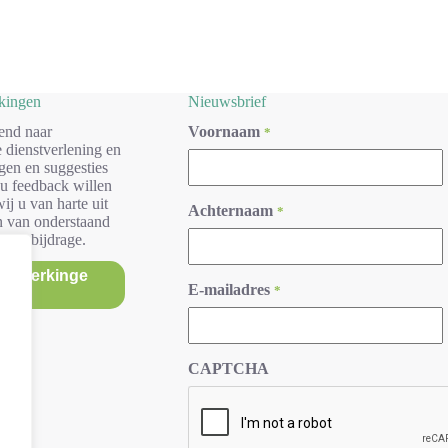
rkingen
Nieuwsbrief
end naar
Voornaam
*
 dienstverlening en
gen en suggesties
 u feedback willen
ij u van harte uit
Achternaam
*
n van onderstaand
r uw bijdrage.
/opmerkinge
E-mailadres
*
n
CAPTCHA