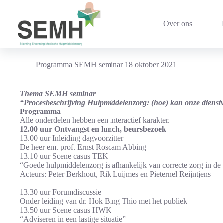
Ga
naar
de
Over ons
inhoud
Programma SEMH seminar 18 oktober 2021
Thema SEMH seminar
“Procesbeschrijving Hulpmiddelenzorg: (hoe) kan onze dienst
Programma
Alle onderdelen hebben een interactief karakter.
12.00 uur Ontvangst en lunch, beursbezoek
13.00 uur Inleiding dagvoorzitter
De heer em. prof. Ernst Roscam Abbing
13.10 uur Scene casus TEK
“Goede hulpmiddelenzorg is afhankelijk van correcte zorg in de 
Acteurs: Peter Berkhout, Rik Luijmes en Pieternel Reijntjens
13.30 uur Forumdiscussie
Onder leiding van dr. Hok Bing Thio met het publiek
13.50 uur Scene casus HWK
“Adviseren in een lastige situatie”