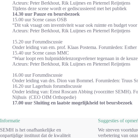
Acteurs: Peter Berkhout, Rik Luijmes en Pieternel Reijntjens
Tijdens deze scene wordt er gediscussieerd met het publiek
14.30 uur Pauze en beursbezoek
15.00 uur Scene casus OSB
“Dit vak vraagt om inventiviteit waar ook ruimte en budget voor
Acteurs: Peter Berkhout, Rik Luijmes en Pieternel Reijntjens
15.20 uur Forumdiscussie
Onder leiding van em. prof. Klaas Postema. Forumleden: Esther
15.40 uur Scene casus MMC
“Waar loopt een hulpmiddelenzorgverlener tegenaan in de keuze
Acteurs: Peter Berkhout, Rik Luijmes en Pieternel Reijntjens
16.00 uur Forumdiscussie
Onder leiding van drs. Dion van Bommel. Forumleden: Truus
16.20 uur Lagerhuis forumdiscussie
Onder leiding van: Ernst Roscam Abbing (voorzitter SEMH). For
Nijhuis (CEO OIM Orthopedie)
17.00 uur Sluiting en laatste mogelijkheid tot beursbezoek
Informatie
Suggesties of opme
SEMH is het onafhankelijke en
We streven voortdur
onpartijdige instituut dat de kwaliteit
verbetering van onze