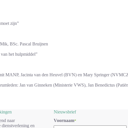
 moet zijn”
 Mik, BSc. Pascal Bruijnen
 van het hulpmiddel”
 Smit MANP, Jacinta van den Heuvel (BVN) en Mary Springer (NVMC
umleden: Jan van Ginneken (Ministerie VWS), Jan Benedictus (Patiënt
rkingen
Nieuwsbrief
end naar
Voornaam
*
 dienstverlening en