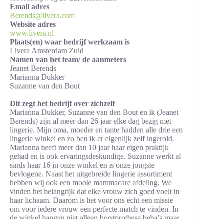
Email adres
Berends@livera.com
Website adres
www.livera.nl
Plaats(en) waar bedrijf werkzaam is
Livera Amsterdam Zuid
Namen van het team/ de aanmeters
Jeanet Berends
Marianna Dukker
Suzanne van den Bout
Dit zegt het bedrijf over zichzelf
Marianna Dukker, Suzanne van den Bout en ik (Jeanet
Berends) zijn al meer dan 26 jaar elke dag bezig met
lingerie. Mijn oma, moeder en tante hadden alle drie een
lingerie winkel en zo ben ik er eigenlijk zelf ingerold.
Marianna heeft meer dan 10 jaar haar eigen praktijk
gehad en is ook ervaringsdeskundige. Suzanne werkt al
sinds haar 16 in onze winkel en is onze jongste
bevlogene. Naast het uitgebreide lingerie assortiment
hebben wij ook een mooie mammacare afdeling. We
vinden het belangrijk dat elke vrouw zich goed voelt in
haar lichaam. Daarom is het voor ons echt een missie
om voor iedere vrouw een perfecte match te vinden. In
de winkel hangen niet alleen borstprothese beha’s maar