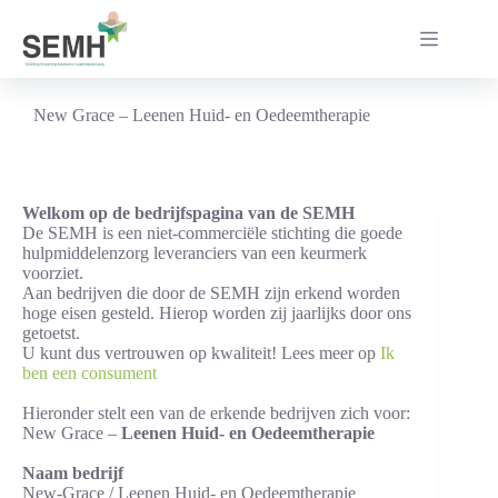
Ga
naar
de
inhoud
New Grace – Leenen Huid- en Oedeemtherapie
Welkom op de bedrijfspagina van de SEMH
De SEMH is een niet-commerciële stichting die goede
hulpmiddelenzorg leveranciers van een keurmerk
voorziet.
Aan bedrijven die door de SEMH zijn erkend worden
hoge eisen gesteld. Hierop worden zij jaarlijks door ons
getoetst.
U kunt dus vertrouwen op kwaliteit! Lees meer op
Ik
ben een consument
Hieronder stelt een van de erkende bedrijven zich voor:
New Grace –
Leenen Huid- en Oedeemtherapie
Naam bedrijf
New-Grace / Leenen Huid- en Oedeemtherapie