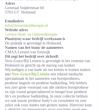
Adres
Generaal Snijderstraat 60
5703 GT Helmond
Emailadres
info@leenenhuidtherapie.nl
Website adres
Leenen Huid- en Oedeemtherapie
Plaats(en) waar bedrijf werkzaam is
De praktijk is gevestigd in Helmond.
Namen van het team/ de aanmeters
CMAA Leenen-van Eeuwijk
Dit zegt het bedrijf over zichzelf:
New-Grace/Bij Leenen is gevestigd in het centrum van
Helmond en gericht op de nazorg van kanker.
Wij nodigen u van harte uit om kennis te komen maken
met
New-Grace/Bij Leenen
een erkend medische
speciaalzaak in het aanmeten van borstprotheses,
prothese lingerie en prothese badkleding. Wij hebben
een zeer grote voorraad van alle merken borstprothese
en zijn vooral gespecialiseerd in beugel loze prothese
bh’s en prothese badkleding. In onze collectie hebben
we ook mooie prothese body’s en corseletten en zeer
zeker ook voor dames met grotere maten. Hiervoor kunt
u altijd bij ons binnenlopen maar nog beter maak een