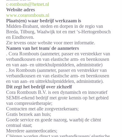
c-rombouts@hetnet.nl
Website adres
www.corarombouts.nl
Plaats(en) waar bedrijf werkzaam is
Midden-Brabant, steden en dorpen in de regio van
Breda, Tilburg, Waalwijk tot en met ‘s-Hertogenbosch
en Eindhoven.
Zie tevens onze website voor meer informatie.
Namen van het team/ de aanmeters
. Cora Rombouts (aanmeter, passer en verstrekker van
verbandkousen en van elastische arm- en beenkousen
en van aan- en uittrekhulpmiddelen, administratie)
. Jos Rombouts (aanmeter, passer en verstrekker van
verbandkousen en van elastische arm- en beenkousen
en van aan- en uittrekhulpmiddelen, administratie).
Dit zegt het bedrijf over zichzelf
Cora Rombouts B.V. is een dynamisch en innovatief
SEMH-erkend bedrijf met grote kennis op het gebied
van compressietherapie;
Contracten met alle zorgverzekeraars;
Gratis bezoek aan huis;
Goede service en goede nazorg, waarbij de cliënt
centraal staat;
Meerdere aanmeetlocaties;
Cliënten worden direct van verbandkousen/ elastische