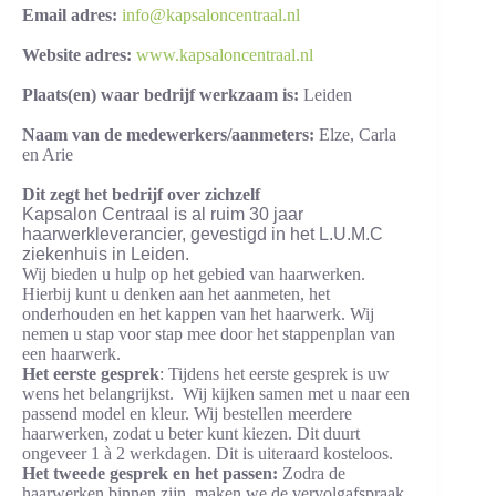
Email adres:
info@kapsaloncentraal.nl
Website adres:
www.kapsaloncentraal.nl
Plaats(en) waar bedrijf werkzaam is:
Leiden
Naam van de medewerkers/aanmeters:
Elze, Carla
en Arie
Dit zegt het bedrijf over zichzelf
Kapsalon Centraal is al ruim 30 jaar
haarwerkleverancier, gevestigd in het L.U.M.C
ziekenhuis in Leiden.
Wij bieden u hulp op het gebied van haarwerken.
Hierbij kunt u denken aan het aanmeten, het
onderhouden en het kappen van het haarwerk. Wij
nemen u stap voor stap mee door het stappenplan van
een haarwerk.
Het eerste gesprek
: Tijdens het eerste gesprek is uw
wens het belangrijkst. Wij kijken samen met u naar een
passend model en kleur. Wij bestellen meerdere
haarwerken, zodat u beter kunt kiezen. Dit duurt
ongeveer 1 à 2 werkdagen. Dit is uiteraard kosteloos.
Het tweede gesprek en het passen:
Zodra de
haarwerken binnen zijn, maken we de vervolgafspraak.