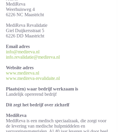
MediReva
Weerhuisweg 4
6226 NC Maastricht
MediReva Revalidatie
Giel Duijkersstraat 5
6226 DD Maastricht
Email adres
info@medireva.nl
info.revalidatie@medireva.nl
Website adres
www.medireva.nl
www.medireva-revalidaite.nl
Plaats(en) waar bedrijf werkzaam is
Landelijk opererend bedrijf
Dit zegt het bedrijf over zichzelf
MediReva
MediReva is een medisch speciaalzaak, die zorgt voor
de levering van medische hulpmiddelen en
verzorgingsmaterialen. Al 40 jaar leveren wij door heel