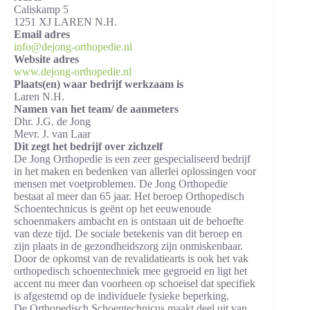
Caliskamp 5
1251 XJ LAREN N.H.
Email adres
info@dejong-orthopedie.nl
Website adres
www.dejong-orthopedie.nl
Plaats(en) waar bedrijf werkzaam is
Laren N.H.
Namen van het team/ de aanmeters
Dhr. J.G. de Jong
Mevr. J. van Laar
Dit zegt het bedrijf over zichzelf
De Jong Orthopedie is een zeer gespecialiseerd bedrijf
in het maken en bedenken van allerlei oplossingen voor
mensen met voetproblemen. De Jong Orthopedie
bestaat al meer dan 65 jaar. Het beroep Orthopedisch
Schoentechnicus is geënt op het eeuwenoude
schoenmakers ambacht en is ontstaan uit de behoefte
van deze tijd. De sociale betekenis van dit beroep en
zijn plaats in de gezondheidszorg zijn onmiskenbaar.
Door de opkomst van de revalidatiearts is ook het vak
orthopedisch schoentechniek mee gegroeid en ligt het
accent nu meer dan voorheen op schoeisel dat specifiek
is afgestemd op de individuele fysieke beperking.
De Orthopedisch Schoentechnicus maakt deel uit van