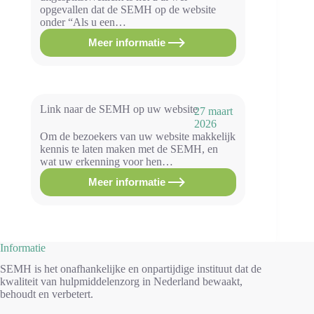
opgevallen dat de SEMH op de website
onder “Als u een…
Meer informatie
Aankondiging
uitsplitsing
Erkenning
DISW
Link naar de SEMH op uw website
27 maart
2026
Om de bezoekers van uw website makkelijk
kennis te laten maken met de SEMH, en
wat uw erkenning voor hen…
Meer informatie
Link
naar
de
SEMH
op
uw
Informatie
website
SEMH is het onafhankelijke en onpartijdige instituut dat de
kwaliteit van hulpmiddelenzorg in Nederland bewaakt,
behoudt en verbetert.