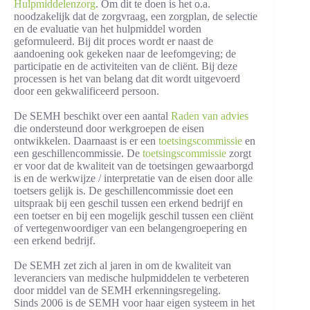
Hulpmiddelenzorg
. Om dit te doen is het o.a.
noodzakelijk dat de zorgvraag, een zorgplan, de selectie
en de evaluatie van het hulpmiddel worden
geformuleerd. Bij dit proces wordt er naast de
aandoening ook gekeken naar de leefomgeving; de
participatie en de activiteiten van de cliënt. Bij deze
processen is het van belang dat dit wordt uitgevoerd
door een gekwalificeerd persoon.
De SEMH beschikt over een aantal
Raden van advies
die ondersteund door werkgroepen de eisen
ontwikkelen. Daarnaast is er een
toetsingscommissie
en
een geschillencommissie. De
toetsingscommissie
zorgt
er voor dat de kwaliteit van de toetsingen gewaarborgd
is en de werkwijze / interpretatie van de eisen door alle
toetsers gelijk is. De geschillencommissie doet een
uitspraak bij een geschil tussen een erkend bedrijf en
een toetser en bij een mogelijk geschil tussen een cliënt
of vertegenwoordiger van een belangengroepering en
een erkend bedrijf.
De SEMH zet zich al jaren in om de kwaliteit van
leveranciers van medische hulpmiddelen te verbeteren
door middel van de SEMH erkenningsregeling.
Sinds 2006 is de SEMH voor haar eigen systeem in het