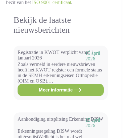
bezit van het
ISO 9001 certificaat
.
Bekijk de laatste
nieuwsberichten
Registratie in KWOT verplicht vanaf 1
15 april
januari 2026
2026
Zoals vermeld in eerdere nieuwsbrieven
heeft het KWOT register een formele status
in de SEMH erkenningseisen Orthopedie
(OIM en OSB).…
Meer informatie
Registratie
in
KWOT
verplicht
vanaf
1
Aankondiging uitsplitsing Erkenning DISW
15 april
januari
2026
2026
Erkenningsregeling DISW wordt
uitgesplitstWellicht is het u al wel