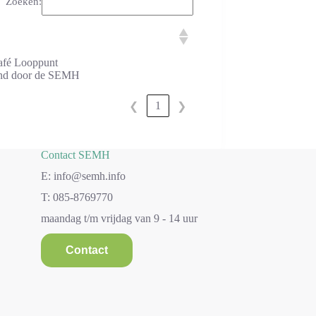
Zoeken:
café Looppunt
kend door de SEMH
1
❮
❯
Contact SEMH
E: info@semh.info
T: 085-8769770
maandag t/m vrijdag van 9 - 14 uur
Contact