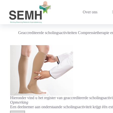
Ga
naar
de
Over ons
inhoud
Geaccrediteerde scholingsactiviteiten Compressietherapie
Hieronder vind u het register van geaccrediteerde scholingsacti
Opmerking
Een deelnemer aan onderstaande scholingsactiviteit krijgt één extr