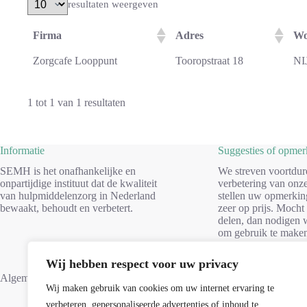
resultaten weergeven
Firma
Adres
Wo
Zorgcafe Looppunt
Tooropstraat 18
N
1 tot 1 van 1 resultaten
Informatie
Suggesties of opme
SEMH is het onafhankelijke en
We streven voortdur
onpartijdige instituut dat de kwaliteit
verbetering van onze
van hulpmiddelenzorg in Nederland
stellen uw opmerkin
bewaakt, behoudt en verbetert.
zeer op prijs. Mocht
delen, dan nodigen w
om gebruik te make
formulier. Dank voo
Wij hebben respect voor uw privacy
Suggesties
Algemene voorwaarden
Wij maken gebruik van cookies om uw internet ervaring te
verbeteren, gepersonaliseerde advertenties of inhoud te