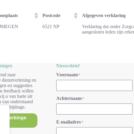
onplaats
Postcode
Afgegeven verklaring
IJMEGEN
6521 NP
Verklaring dat onder Zorg
aangesloten leden zijn er
rkingen
Nieuwsbrief
end naar
Voornaam
*
 dienstverlening en
gen en suggesties
 u feedback willen
ij u van harte uit
Achternaam
*
n van onderstaand
r uw bijdrage.
/opmerkinge
E-mailadres
*
n