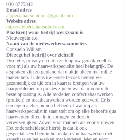
030-8775842
Email adres
alopeciahairsolutions@gmail.com
Website adres
https://alopeciahairsolutions.nl
Plaats(en) waar bedrijf werkzaam is
Nieuwegein e.o.
Naam van de medewerkers/aanmeters
Consuelo William
Dit zegt het bedrijf over zichzelf
Discretie, privacy en dat u zich op uw gemak voelt is
voor mij als uw haarwerkspecialist heel belangrijk. De
afspraken zijn zo gepland dat u altijd alleen met mij te
maken heb. Tijdens uw eerste bezoek nemen we
gezamenlijk de tijd om in kaart te brengen wat uw
haarproblemen nu precies zijn en wat daar voor u de
beste oplossing is. Alle modellen confectiehaarwerken
(pruiken) en maathaarwerken worden geleverd. Er is
een eigen atelier binnen het bedrijf wat mij als
haarwerkspecialist in staat stelt om op elke behoefte qua
haarwerken direct in te springen en deze te
verwezenlijken. Zowel voor mannen als voor vrouwen.
Het onderscheidende hierbij is dat ik ook
gespecialiseerd ben in het maken van haarwerken met
kroeshaar en het werken met kinderen. Met en voor