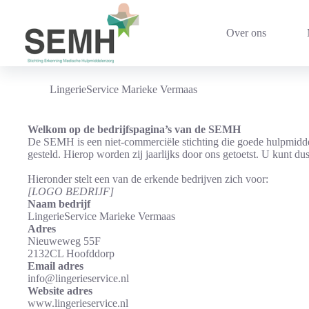
Ga
naar
de
Over ons
inhoud
LingerieService Marieke Vermaas
Welkom op de bedrijfspagina’s van de SEMH
De SEMH is een niet-commerciële stichting die goede hulpmidde
gesteld. Hierop worden zij jaarlijks door ons getoetst. U kunt d
Hieronder stelt een van de erkende bedrijven zich voor:
[LOGO BEDRIJF]
Naam bedrijf
LingerieService Marieke Vermaas
Adres
Nieuweweg 55F
2132CL Hoofddorp
Email adres
info@lingerieservice.nl
Website adres
www.lingerieservice.nl