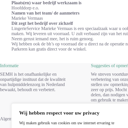
Plaats(en) waar bedrijf werkzaam is
Hoofddorp e.o.
Namen van het team/ de aanmeters
Marieke Vermaas
Dit zegt het bedrijf over zichzelf
LingerieService Marieke Vermaas is een speciaalzaak waar u ook 
maken. Wij leveren uit voorraad. U zult verbaasd zijn van het ru
Neem gerust iemand mee, het is ruim genoeg.
Wij hebben ook de bh’s op voorraad die u direct na de operatie n
Parkeren kan gratis direct voor de winkel.
Informatie
Suggesties of opme
SEMH is het onafhankelijke en
We streven voortdur
onpartijdige instituut dat de kwaliteit
verbetering van onze
van hulpmiddelenzorg in Nederland
stellen uw opmerkin
bewaakt, behoudt en verbetert.
zeer op prijs. Mocht
delen, dan nodigen w
om gebruik te make
formulier. Dank voo
Wij hebben respect voor uw privacy
Suggesties
Algemene voorwaarden
Wij maken gebruik van cookies om uw internet ervaring te