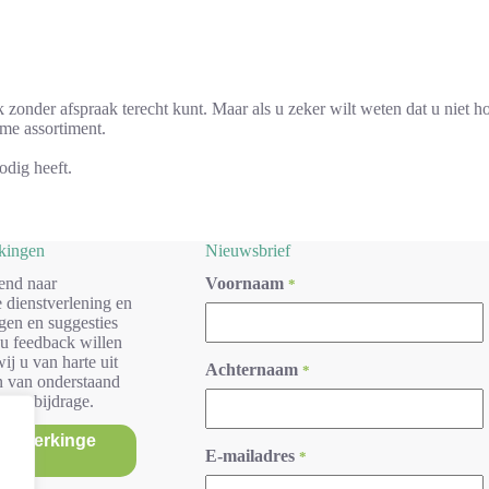
zonder afspraak terecht kunt. Maar als u zeker wilt weten dat u niet h
ime assortiment.
odig heeft.
rkingen
Nieuwsbrief
end naar
Voornaam
*
 dienstverlening en
gen en suggesties
 u feedback willen
ij u van harte uit
Achternaam
*
n van onderstaand
r uw bijdrage.
/opmerkinge
E-mailadres
*
n