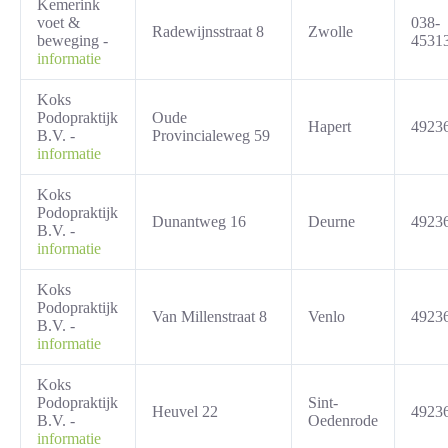
Kemerink
voet &
038-
Radewijnsstraat 8
Zwolle
beweging -
4531
informatie
Koks
Podopraktijk
Oude
Hapert
4923
B.V. -
Provincialeweg 59
informatie
Koks
Podopraktijk
Dunantweg 16
Deurne
4923
B.V. -
informatie
Koks
Podopraktijk
Van Millenstraat 8
Venlo
4923
B.V. -
informatie
Koks
Podopraktijk
Sint-
Heuvel 22
4923
B.V. -
Oedenrode
informatie