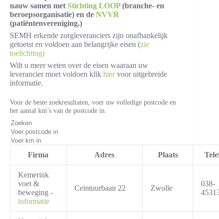
nauw samen met
Stichting LOOP
(branche- en
beroepsorganisatie) en de
NVVR
(patiëntenvereniging.)
SEMH erkende zorgleveranciers zijn onafhankelijk
getoetst en voldoen aan belangrijke eisen (
zie
toelichting)
Wilt u meer weten over de eisen waaraan uw
leverancier moet voldoen klik
hier
voor uitgebreide
informatie.
Voor de beste zoekresultaten, voer uw volledige postcode en
het aantal km’s van de postcode in.
Firma
Adres
Plaats
Tele
Kemerink
voet &
038-
Ceintuurbaan 22
Zwolle
beweging -
4531
informatie