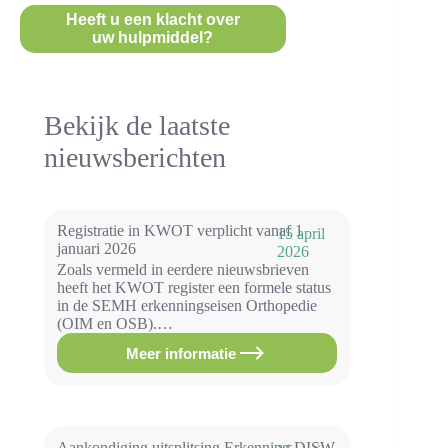
Heeft u een klacht over
uw hulpmiddel?
Bekijk de laatste
nieuwsberichten
Registratie in KWOT verplicht vanaf 1
15 april
januari 2026
2026
Zoals vermeld in eerdere nieuwsbrieven
heeft het KWOT register een formele status
in de SEMH erkenningseisen Orthopedie
(OIM en OSB).…
Meer informatie
Registratie
in
KWOT
verplicht
vanaf
1
Aankondiging uitsplitsing Erkenning DISW