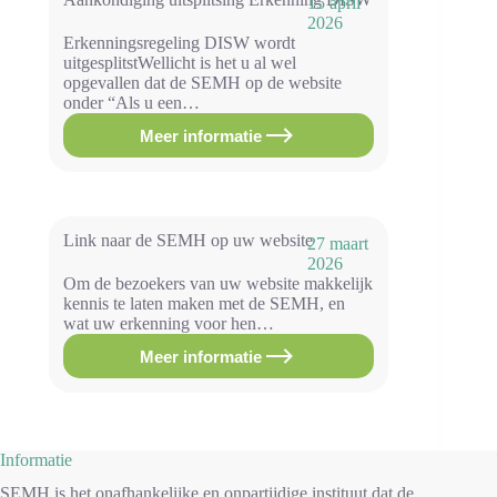
15 april
januari
2026
2026
Erkenningsregeling DISW wordt
uitgesplitstWellicht is het u al wel
opgevallen dat de SEMH op de website
onder “Als u een…
Meer informatie
Aankondiging
uitsplitsing
Erkenning
DISW
Link naar de SEMH op uw website
27 maart
2026
Om de bezoekers van uw website makkelijk
kennis te laten maken met de SEMH, en
wat uw erkenning voor hen…
Meer informatie
Link
naar
de
SEMH
op
uw
Informatie
website
SEMH is het onafhankelijke en onpartijdige instituut dat de