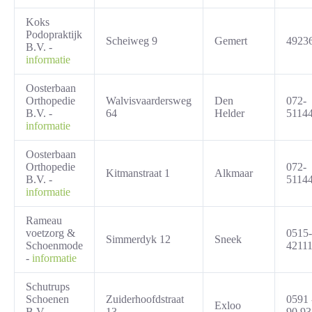
Koks
Podopraktijk
Scheiweg 9
Gemert
4923
B.V. -
informatie
Oosterbaan
Orthopedie
Walvisvaardersweg
Den
072-
B.V. -
64
Helder
5114
informatie
Oosterbaan
Orthopedie
072-
Kitmanstraat 1
Alkmaar
B.V. -
5114
informatie
Rameau
voetzorg &
0515-
Simmerdyk 12
Sneek
Schoenmode
4211
-
informatie
Schutrups
Schoenen
Zuiderhoofdstraat
0591 
Exloo
B.V. -
13
90 93