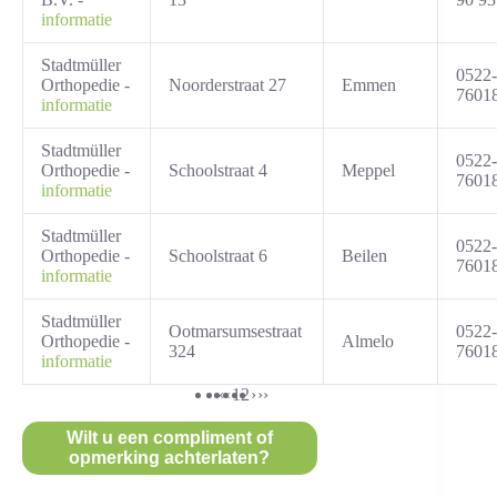
informatie
Stadtmüller
0522-
Orthopedie -
Noorderstraat 27
Emmen
7601
informatie
Stadtmüller
0522-
Orthopedie -
Schoolstraat 4
Meppel
7601
informatie
Stadtmüller
0522-
Orthopedie -
Schoolstraat 6
Beilen
7601
informatie
Stadtmüller
Ootmarsumsestraat
0522-
Orthopedie -
Almelo
324
7601
informatie
‹‹
‹
1
2
›
››
Wilt u een compliment of
opmerking achterlaten?