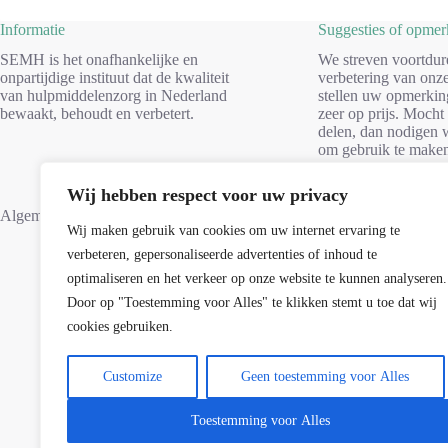
Informatie
Suggesties of opme
SEMH is het onafhankelijke en
We streven voortdur
onpartijdige instituut dat de kwaliteit
verbetering van onze
van hulpmiddelenzorg in Nederland
stellen uw opmerkin
bewaakt, behoudt en verbetert.
zeer op prijs. Mocht
delen, dan nodigen w
om gebruik te make
formulier. Dank voo
Wij hebben respect voor uw privacy
Suggesties
Algemene voorwaarden
Wij maken gebruik van cookies om uw internet ervaring te
verbeteren, gepersonaliseerde advertenties of inhoud te
optimaliseren en het verkeer op onze website te kunnen analyseren.
Door op "Toestemming voor Alles" te klikken stemt u toe dat wij
cookies gebruiken.
Customize
Geen toestemming voor Alles
Toestemming voor Alles