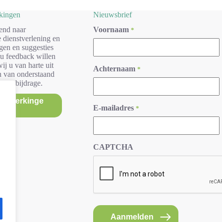
rkingen
Nieuwsbrief
end naar
Voornaam
*
 dienstverlening en
gen en suggesties
 u feedback willen
ij u van harte uit
Achternaam
*
n van onderstaand
r uw bijdrage.
/opmerkinge
E-mailadres
*
n
CAPTCHA