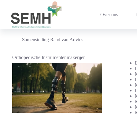
Ga
naar
de
Over ons
inhoud
Samenstelling Raad van Advies
Orthopedische Instrumentenmakerijen
D
D
M
D
M
D
M
M
M