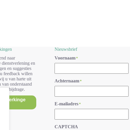
rkingen
Nieuwsbrief
end naar
Voornaam
*
 dienstverlening en
gen en suggesties
 u feedback willen
ij u van harte uit
Achternaam
*
n van onderstaand
r uw bijdrage.
/opmerkinge
E-mailadres
*
n
CAPTCHA