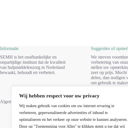
Informatie
Suggesties of opme
SEMH is het onafhankelijke en
We streven voortdur
onpartijdige instituut dat de kwaliteit
verbetering van onze
van hulpmiddelenzorg in Nederland
stellen uw opmerkin
bewaakt, behoudt en verbetert.
zeer op prijs. Mocht
delen, dan nodigen w
om gebruik te make
formulier. Dank voo
Wij hebben respect voor uw privacy
Suggesties
Algemene voorwaarden
Wij maken gebruik van cookies om uw internet ervaring te
verbeteren, gepersonaliseerde advertenties of inhoud te
optimaliseren en het verkeer op onze website te kunnen analyseren.
Door op "Toestemming voor Alles" te klikken stemt u toe dat wij