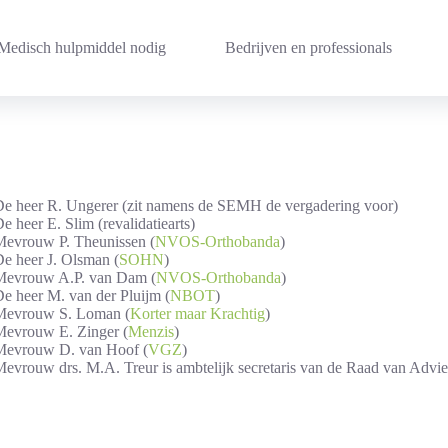
Medisch hulpmiddel nodig
Bedrijven en professionals
e heer R. Ungerer (zit namens de SEMH de vergadering voor)
e heer E. Slim (revalidatiearts)
evrouw P. Theunissen (
NVOS-Orthobanda
)
e heer J. Olsman (
SOHN
)
evrouw A.P. van Dam (
NVOS-Orthobanda
)
e heer M. van der Pluijm (
NBOT
)
Mevrouw S. Loman (
Korter maar Krachtig
)
evrouw E. Zinger (
Menzis
)
evrouw D. van Hoof (
VGZ
)
evrouw drs. M.A. Treur is ambtelijk secretaris van de Raad van Advie