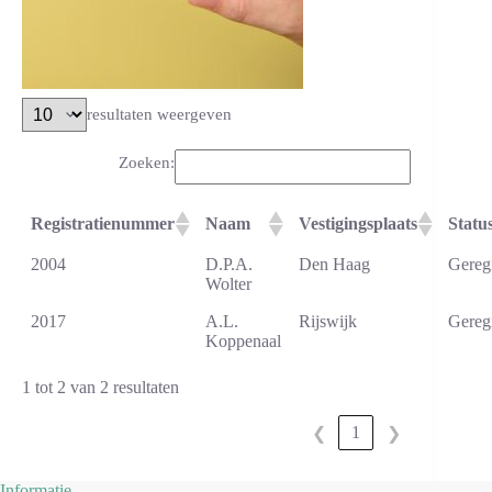
resultaten weergeven
Zoeken:
Registratienummer
Naam
Vestigingsplaats
Statu
2004
D.P.A.
Den Haag
Geregi
Wolter
2017
A.L.
Rijswijk
Geregi
Koppenaal
1 tot 2 van 2 resultaten
1
❮
❯
Informatie