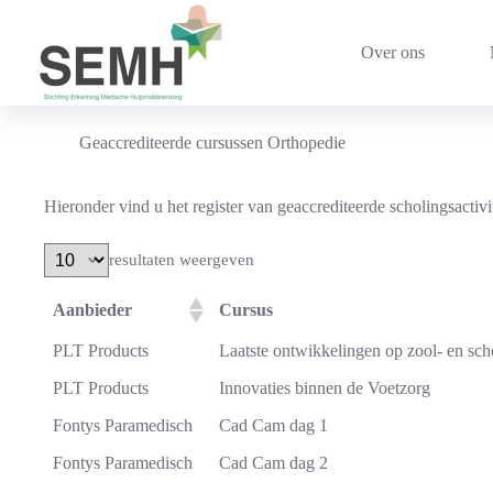
Ga
naar
de
Over ons
inhoud
Geaccrediteerde cursussen Orthopedie
Hieronder vind u het register van geaccrediteerde scholingsactiv
resultaten weergeven
Aanbieder
Cursus
PLT Products
Laatste ontwikkelingen op zool- en sc
PLT Products
Innovaties binnen de Voetzorg
Fontys Paramedisch
Cad Cam dag 1
Fontys Paramedisch
Cad Cam dag 2