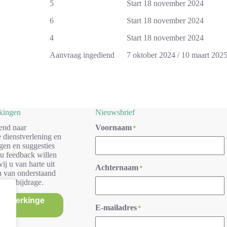
5
Start 18 november 2024
6
Start 18 november 2024
4
Start 18 november 2024
Aanvraag ingediend
7 oktober 2024 / 10 maart 202
rkingen
Nieuwsbrief
end naar
Voornaam
*
 dienstverlening en
gen en suggesties
 u feedback willen
ij u van harte uit
Achternaam
*
n van onderstaand
r uw bijdrage.
/opmerkinge
E-mailadres
*
n