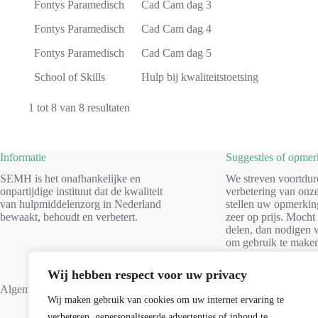
Fontys Paramedisch
Cad Cam dag 3
Fontys Paramedisch
Cad Cam dag 4
Fontys Paramedisch
Cad Cam dag 5
School of Skills
Hulp bij kwaliteitstoetsing
1 tot 8 van 8 resultaten
Informatie
Suggesties of opme
SEMH is het onafhankelijke en
We streven voortdur
onpartijdige instituut dat de kwaliteit
verbetering van onze
van hulpmiddelenzorg in Nederland
stellen uw opmerkin
bewaakt, behoudt en verbetert.
zeer op prijs. Mocht
delen, dan nodigen w
om gebruik te make
formulier. Dank voo
Wij hebben respect voor uw privacy
Suggesties
Algemene voorwaarden
Wij maken gebruik van cookies om uw internet ervaring te
verbeteren, gepersonaliseerde advertenties of inhoud te