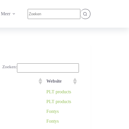
Geen
Meer
resultaten
Zoeken:
Website
PLT products
PLT products
Fontys
Fontys