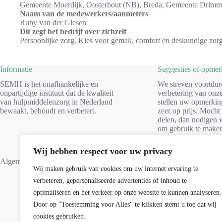
Gemeente Moerdijk, Oosterhout (NB), Breda, Gemeente Drimm
Naam van de medewerkers/aanmeters
Ruby van der Giesen
Dit zegt het bedrijf over zichzelf
Persoonlijke zorg. Kies voor gemak, comfort en deskundige zorg
Informatie
Suggesties of opme
SEMH is het onafhankelijke en
We streven voortdur
onpartijdige instituut dat de kwaliteit
verbetering van onze
van hulpmiddelenzorg in Nederland
stellen uw opmerkin
bewaakt, behoudt en verbetert.
zeer op prijs. Mocht
delen, dan nodigen w
om gebruik te make
formulier. Dank voo
Wij hebben respect voor uw privacy
Suggesties
Algemene voorwaarden
Wij maken gebruik van cookies om uw internet ervaring te
verbeteren, gepersonaliseerde advertenties of inhoud te
optimaliseren en het verkeer op onze website te kunnen analyseren.
Door op "Toestemming voor Alles" te klikken stemt u toe dat wij
cookies gebruiken.