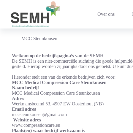
Ga
naar
de
Over ons
inhoud
MCC Steunkousen
Welkom op de bedrijfspagina’s van de SEMH
De SEMH is een niet-commerciële stichting die goede hulpmidde
gesteld. Hierop worden zij jaarlijks door ons getoetst. U kunt d
Hieronder stelt een van de erkende bedrijven zich voor:
MCC Medical Compression Care Steunkousen
Naam bedrijf
MCC Medical Compression Care Steunkousen
Adres
Werkmansbeemd 53, 4907 EW Oosterhout (NB)
Email adres
mccsteunkousen@gmail.com
Website adres
www.compressioncare.eu
Plaats(en) waar bedrijf werkzaam is