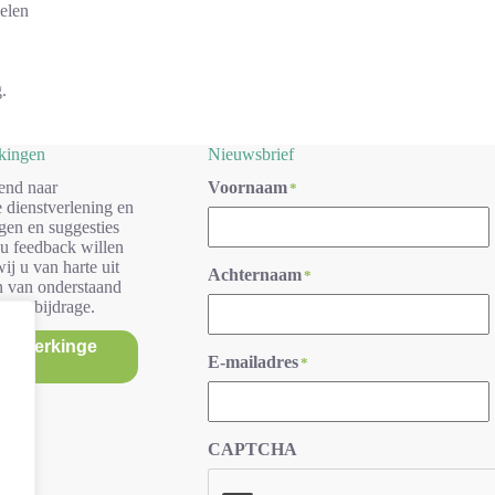
elen
.
rkingen
Nieuwsbrief
end naar
Voornaam
*
 dienstverlening en
gen en suggesties
 u feedback willen
ij u van harte uit
Achternaam
*
n van onderstaand
r uw bijdrage.
/opmerkinge
E-mailadres
*
n
CAPTCHA