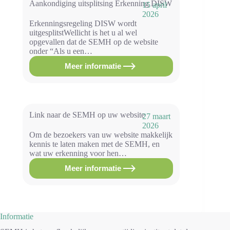
1
Aankondiging uitsplitsing Erkenning DISW
15 april
januari
2026
2026
Erkenningsregeling DISW wordt
uitgesplitstWellicht is het u al wel
opgevallen dat de SEMH op de website
onder “Als u een…
Meer informatie
Aankondiging
uitsplitsing
Erkenning
DISW
Link naar de SEMH op uw website
27 maart
2026
Om de bezoekers van uw website makkelijk
kennis te laten maken met de SEMH, en
wat uw erkenning voor hen…
Meer informatie
Link
naar
de
SEMH
op
uw
Informatie
website