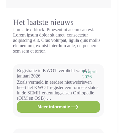
Het laatste nieuws
I am a text block. Praesent ut accumsan est.
Lorem ipsum dolor sit amet, consectetur
adipiscing elit. Cras volutpat, ligula quis mollis
elementum, ex nisi interdum ante, eu posuere
sem sem et tortor.
Registratie in KWOT verplicht vanaf 1
15 april
januari 2026
2026
Zoals vermeld in eerdere nieuwsbrieven
heeft het KWOT register een formele status
in de SEMH erkenningseisen Orthopedie
(OIM en OSB).…
Meer informatie
Registratie
in
KWOT
verplicht
vanaf