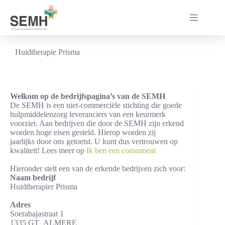
Ga
naar
de
inhoud
Huidtherapie Prisma
Welkom op de bedrijfspagina’s van de SEMH
De SEMH is een niet-commerciële stichting die goede
hulpmiddelenzorg leveranciers van een keurmerk
voorziet. Aan bedrijven die door de SEMH zijn erkend
worden hoge eisen gesteld. Hierop worden zij
jaarlijks door ons getoetst. U kunt dus vertrouwen op
kwaliteit! Lees meer op
Ik ben een consument
Hieronder stelt een van de erkende bedrijven zich voor:
Naam bedrijf
Huidtherapier Prisma
Adres
Soerabajastraat 1
1335 GT ALMERE