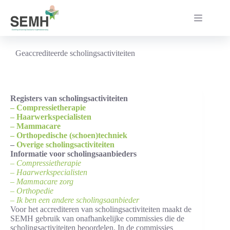
Ga
naar
de
inhoud
Geaccrediteerde scholingsactiviteiten
Registers van scholingsactiviteiten
– Compressietherapie
– Haarwerkspecialisten
– Mammacare
– Orthopedische (schoen)techniek
–
Overige scholingsactiviteiten
Informatie voor scholingsaanbieders
– Compressietherapie
– Haarwerkspecialisten
– Mammacare zorg
– Orthopedie
– Ik ben een andere scholingsaanbieder
Voor het accrediteren van scholingsactiviteiten maakt de
SEMH gebruik van onafhankelijke commissies die de
scholingsactiviteiten beoordelen. In de commissies