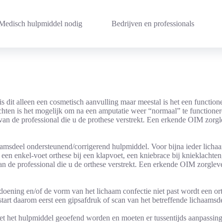
Medisch hulpmiddel nodig
Bedrijven en professionals
 dit alleen een cosmetisch aanvulling maar meestal is het een function
chten is het mogelijk om na een amputatie weer “normaal” te functioner
k van de professional die u de prothese verstrekt. Een erkende OIM zorgl
amsdeel ondersteunend/corrigerend hulpmiddel. Voor bijna ieder lichaam
 een enkel-voet orthese bij een klapvoet, een kniebrace bij knieklachte
van de professional die u de orthese verstrekt. Een erkende OIM zorglev
andoening en/of de vorm van het lichaam confectie niet past wordt een 
tart daarom eerst een gipsafdruk of scan van het betreffende lichaams
et het hulpmiddel geoefend worden en moeten er tussentijds aanpassi