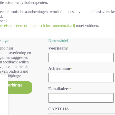
ie artsen en fysiotherapeuten.
een chronische aandoeningen, wordt dit meestal vanuit de basisverzeker
d.
doen?
e eisen iedere orthopedisch instrumentmakerij
moet voldoen.
rkingen
Nieuwsbrief
end naar
Voornaam
*
 dienstverlening en
gen en suggesties
 u feedback willen
ij u van harte uit
Achternaam
*
n van onderstaand
r uw bijdrage.
/opmerkinge
E-mailadres
*
n
CAPTCHA