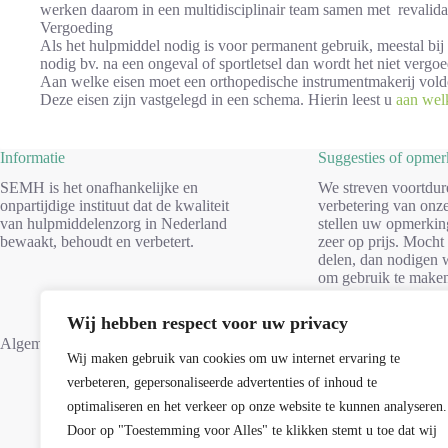
werken daarom in een multidisciplinair team samen met revalidat
Vergoeding
Als het hulpmiddel nodig is voor permanent gebruik, meestal bij 
nodig bv. na een ongeval of sportletsel dan wordt het niet vergoe
Aan welke eisen moet een orthopedische instrumentmakerij vol
Deze eisen zijn vastgelegd in een schema. Hierin leest u
aan welk
Informatie
Suggesties of opme
SEMH is het onafhankelijke en
We streven voortdur
onpartijdige instituut dat de kwaliteit
verbetering van onze
van hulpmiddelenzorg in Nederland
stellen uw opmerkin
bewaakt, behoudt en verbetert.
zeer op prijs. Mocht
delen, dan nodigen w
om gebruik te make
formulier. Dank voo
Wij hebben respect voor uw privacy
Suggesties
Algemene voorwaarden
Wij maken gebruik van cookies om uw internet ervaring te
verbeteren, gepersonaliseerde advertenties of inhoud te
optimaliseren en het verkeer op onze website te kunnen analyseren.
Door op "Toestemming voor Alles" te klikken stemt u toe dat wij