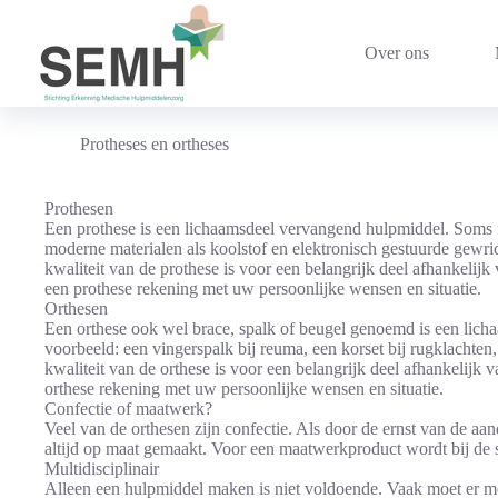
Ga
naar
de
Over ons
inhoud
Protheses en ortheses
Prothesen
Een prothese is een lichaamsdeel vervangend hulpmiddel. Soms is
moderne materialen als koolstof en elektronisch gestuurde gewri
kwaliteit van de prothese is voor een belangrijk deel afhankelij
een prothese rekening met uw persoonlijke wensen en situatie.
Orthesen
Een orthese ook wel brace, spalk of beugel genoemd is een licha
voorbeeld: een vingerspalk bij reuma, een korset bij rugklachten,
kwaliteit van de orthese is voor een belangrijk deel afhankelijk 
orthese rekening met uw persoonlijke wensen en situatie.
Confectie of maatwerk?
Veel van de orthesen zijn confectie. Als door de ernst van de a
altijd op maat gemaakt. Voor een maatwerkproduct wordt bij de s
Multidisciplinair
Alleen een hulpmiddel maken is niet voldoende. Vaak moet er m