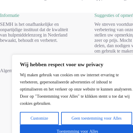
Informatie
Suggesties of opme
SEMH is het onafhankelijke en
We streven voortdur
onpartijdige instituut dat de kwaliteit
verbetering van onze
van hulpmiddelenzorg in Nederland
stellen uw opmerkin
bewaakt, behoudt en verbetert.
zeer op prijs. Mocht
delen, dan nodigen w
om gebruik te make
formulier. Dank voo
Wij hebben respect voor uw privacy
Suggesties
Algemene voorwaarden
Wij maken gebruik van cookies om uw internet ervaring te
verbeteren, gepersonaliseerde advertenties of inhoud te
optimaliseren en het verkeer op onze website te kunnen analyseren.
Door op "Toestemming voor Alles" te klikken stemt u toe dat wij
cookies gebruiken.
Customize
Geen toestemming voor Alles
Toestemming voor Alles