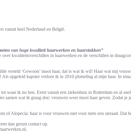
en vanuit heel Nederland en België.
nmeten van hoge kwaliteit haarwerken en haarstukken”
 over kwaliteitsverschillen in haarwerken en de verschillen in draagcomf
Hilde verteld ‘Gewoon’ mooi haar, dat is wat ik wil! Haar wat mij vrou
 Als opgeleid kapster verloor ik in 2010 plotseling al mijn haar. In tota
 tot waar ik nu ben. Eerst vanuit een ziekenhuis in Rotterdam en al sne
les samen wat ik graag doe: vrouwen weer mooi haar geven. Zodat je je
dom of Alopecia: haar is voor vrouwen niet voor niets een sieraad. Dat b
em dan gerust contact op.
haarwerken.nl.