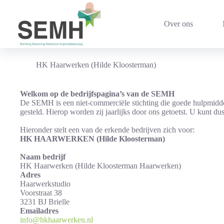
Ga
naar
de
Over ons
inhoud
HK Haarwerken (Hilde Kloosterman)
Welkom op de bedrijfspagina’s van de SEMH
De SEMH is een niet-commerciële stichting die goede hulpmidde
gesteld. Hierop worden zij jaarlijks door ons getoetst. U kunt d
Hieronder stelt een van de erkende bedrijven zich voor:
HK HAARWERKEN (Hilde Kloosterman)
Naam bedrijf
HK Haarwerken (Hilde Kloosterman Haarwerken)
Adres
Haarwerkstudio
Voorstraat 38
3231 BJ Brielle
Emailadres
info@hkhaarwerken.nl