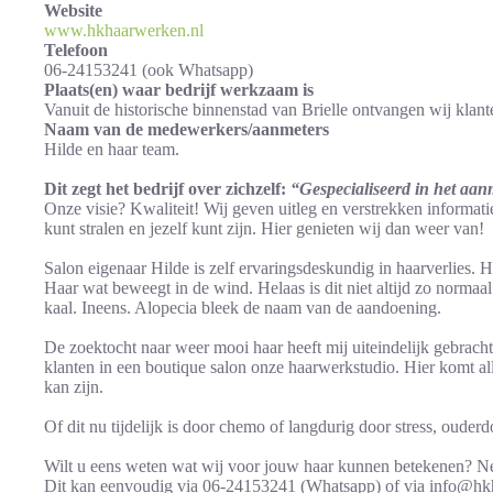
Website
www.hkhaarwerken.nl
Telefoon
06-24153241 (ook Whatsapp)
Plaats(en) waar bedrijf werkzaam is
Vanuit de historische binnenstad van Brielle ontvangen wij klant
Naam van de medewerkers/aanmeters
Hilde en haar team.
Dit zegt het bedrijf over zichzelf:
“
Gespecialiseerd in het aa
Onze visie? Kwaliteit! Wij geven uitleg en verstrekken informatie
kunt stralen en jezelf kunt zijn. Hier genieten wij dan weer van!
Salon eigenaar Hilde is zelf ervaringsdeskundig in haarverlies. 
Haar wat beweegt in de wind. Helaas is dit niet altijd zo normaal!
kaal. Ineens. Alopecia bleek de naam van de aandoening.
De zoektocht naar weer mooi haar heeft mij uiteindelijk gebracht
klanten in een boutique salon onze haarwerkstudio. Hier komt al
kan zijn.
Of dit nu tijdelijk is door chemo of langdurig door stress, ouder
Wilt u eens weten wat wij voor jouw haar kunnen betekenen? Ne
Dit kan eenvoudig via 06-24153241 (Whatsapp) of via info@hk