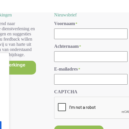
rkingen
Nieuwsbrief
end naar
Voornaam
*
 dienstverlening en
gen en suggesties
 u feedback willen
ij u van harte uit
Achternaam
*
n van onderstaand
r uw bijdrage.
/opmerkinge
E-mailadres
*
n
CAPTCHA