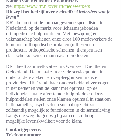
Namen van het team/ de aanmeters
zie:
https://www.rrt.nl/over-rrt/medewerkers
Dit zegt het bedrijf over zichzelf:
“Onderdeel van je
leven”
RRT behoort tot de toonaangevende specialisten in
Nederland, op de markt voor lichaamsgebonden
orthopedische hulpmiddelen. Met toewijding en
vakmanschap bedienen onze circa 100 medewerkers de
klant met orthopedische artikelen (orthesen en
prothesen), orthopedische schoenen, therapeutisch
elastische kousen en mammacareproducten.
RRT heeft aanmeetlocaties in Overijssel, Drenthe en
Gelderland. Daarnaast zijn er vele servicepunten in
onder andere zieken- en verpleeghuizen in deze
provincies. RRT vindt haar onderscheidend vermogen
in het bedienen van de klant met optimaal op de
individuele situatie afgestemde hulpmiddelen. Deze
hulpmiddelen stellen onze klanten optimaal in staat om
in lichamelijk, psychisch en sociaal opzicht zo
zelfstandig mogelijk te functioneren in de samenleving.
Langs die weg dragen wij bij aan een zo hoog
mogelijke levenskwaliteit voor de klant.
Contactgegevens
Telefoonnummer