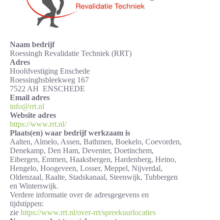
Naam bedrijf
Roessingh Revalidatie Techniek (RRT)
Adres
Hoofdvestiging Enschede
Roessinghsbleekweg 167
7522 AH ENSCHEDE
Email adres
info@rrt.nl
Website adres
https://www.rrt.nl/
Plaats(en) waar bedrijf werkzaam is
Aalten, Almelo, Assen, Bathmen, Boekelo, Coevorden,
Denekamp, Den Ham, Deventer, Doetinchem,
Eibergen, Emmen, Haaksbergen, Hardenberg, Heino,
Hengelo, Hoogeveen, Losser, Meppel, Nijverdal,
Oldenzaal, Raalte, Stadskanaal, Steenwijk, Tubbergen
en Winterswijk.
Verdere informatie over de adresgegevens en
tijdstippen:
zie
https://www.rrt.nl/over-rrt/spreekuurlocaties