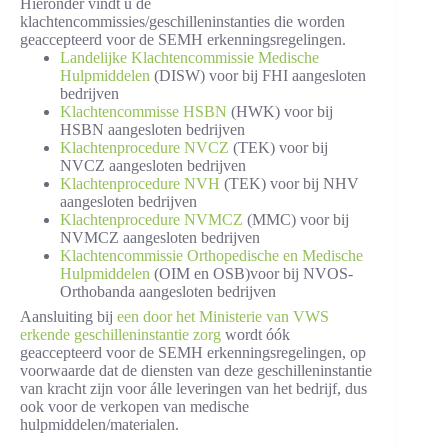
Hieronder vindt u de
klachtencommissies/geschilleninstanties die worden
geaccepteerd voor de SEMH erkenningsregelingen.
Landelijke Klachtencommissie Medische
Hulpmiddelen
(DISW) voor bij FHI aangesloten
bedrijven
Klachtencommisse HSBN
(HWK) voor bij
HSBN aangesloten bedrijven
Klachtenprocedure NVCZ
(TEK) voor bij
NVCZ aangesloten bedrijven
Klachtenprocedure NVH
(TEK) voor bij NHV
aangesloten bedrijven
Klachtenprocedure NVMCZ
(MMC) voor bij
NVMCZ aangesloten bedrijven
Klachtencommissie Orthopedische en Medische
Hulpmiddelen
(OIM en OSB)voor bij NVOS-
Orthobanda aangesloten bedrijven
Aansluiting bij
een door het Ministerie van VWS
erkende geschilleninstantie zorg
wordt óók
geaccepteerd voor de SEMH erkenningsregelingen, op
voorwaarde dat de diensten van deze geschilleninstantie
van kracht zijn voor álle leveringen van het bedrijf, dus
ook voor de verkopen van medische
hulpmiddelen/materialen.