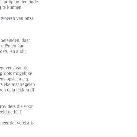
 auditplan, teneinde
g te kunnen
uitvoeren van onze
oeleinden, daar
 cliënten kan
oets- en audit
gegevens van de
 groots mogelijke
ns opslaan c.q.
ysieke maatregelen
en data lekken of
roviders die voor
beeld de ICT
er dat vereist is