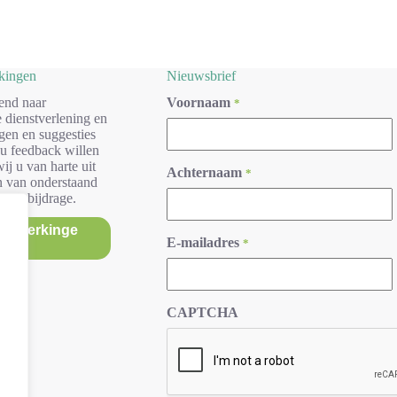
rkingen
Nieuwsbrief
end naar
Voornaam
*
 dienstverlening en
gen en suggesties
 u feedback willen
ij u van harte uit
Achternaam
*
n van onderstaand
r uw bijdrage.
/opmerkinge
E-mailadres
*
n
CAPTCHA