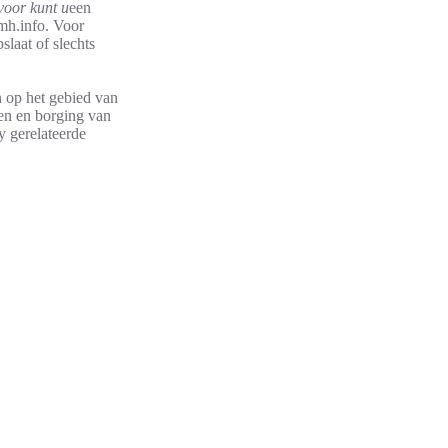
voor kunt u
een
emh.info. Voor
slaat of slechts
en op het gebied van
en en borging van
y gerelateerde