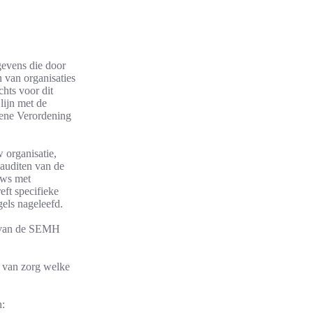
gevens die door
 van organisaties
hts voor dit
lijn met de
ene Verordening
 organisatie,
 auditen van de
ews met
eft specifieke
els nageleefd.
r van de SEMH
t van zorg welke
: