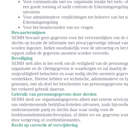
Voor communicatie met uw organisatie inzake het toets- of
een goede toetsing of audit conform de Erkenningsregelin
uitvoeren
Voor administratieve verplichtingen ten behoeve van het 
Erkenningsregeling
Voor het beantwoorden van uw vragen
Bewaartermijnen
SEMH bewaart geen gegevens voor het verwezenlijken van de d
slechts op locatie de informatie met privacygevoelige inhoud van
worden ingezien. Indien noodzakelijk voor de uitvoering en het t
rapport zullen de gegevens anoniem worden verwerkt.
Beveiliging
SEMH stelt alles in het werk om de veiligheid van de persoons
organisatie en de cliëntgegevens te waarborgen en zal daarbij de
zorgvuldigheid betrachten en waar nodig slechts anoniem gegeve
verstrekken. Hiertoe hebben we technische, administratieve en f
genomen, met als doel het beschermen van persoonsgegevens teg
het verkeerd gebruik daarvan.
Gebruik van persoonsgegevens door derden
SEMH deelt uw organisatiegegevens alleen met externe servicep
ons ondersteunende bedrijfsactiviteiten uitvoeren, zoals bijvoor
ondersteunende partij en slechts daar waar nodig voor de
boekhoudadministratie/bewijslast, of delen we uw gegevens wanne
door wetgeving of overheidsinstanties.
Recht op correctie of verwijdering