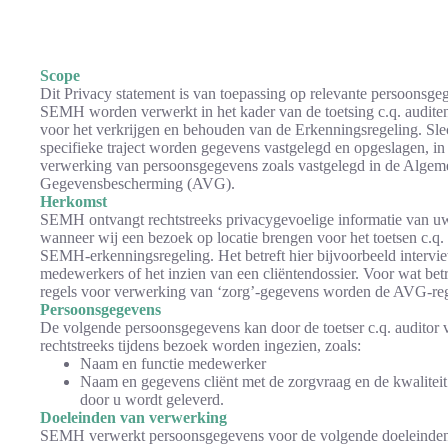
Scope
Dit Privacy statement is van toepassing op relevante persoonsge
SEMH worden verwerkt in het kader van de toetsing c.q. auditen
voor het verkrijgen en behouden van de Erkenningsregeling. Slec
specifieke traject worden gegevens vastgelegd en opgeslagen, in 
verwerking van persoonsgegevens zoals vastgelegd in de Algem
Gegevensbescherming (AVG).
Herkomst
SEMH ontvangt rechtstreeks privacygevoelige informatie van uw
wanneer wij een bezoek op locatie brengen voor het toetsen c.q.
SEMH-erkenningsregeling. Het betreft hier bijvoorbeeld intervi
medewerkers of het inzien van een cliëntendossier. Voor wat betr
regels voor verwerking van ‘zorg’-gegevens worden de AVG-reg
Persoonsgegevens
De volgende persoonsgegevens kan door de toetser c.q. audito
rechtstreeks tijdens bezoek worden ingezien, zoals:
Naam en functie medewerker
Naam en gegevens cliënt met de zorgvraag en de kwalitei
door u wordt geleverd.
Doeleinden van verwerking
SEMH verwerkt persoonsgegevens voor de volgende doeleinden