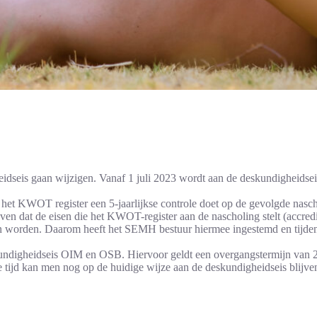
is gaan wijzigen. Vanaf 1 juli 2023 wordt aan de deskundigheidseis v
et KWOT register een 5-jaarlijkse controle doet op de gevolgde nascho
en dat de eisen die het KWOT-register aan de nascholing stelt (accredit
eten worden. Daarom heeft het SEMH bestuur hiermee ingestemd en tijden
undigheidseis OIM en OSB. Hiervoor geldt een overgangstermijn van 2 j
e tijd kan men nog op de huidige wijze aan de deskundigheidseis blijven