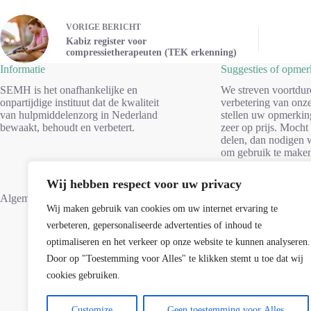
VORIGE
BERICHT
Kabiz register voor
compressietherapeuten (TEK erkenning)
Informatie
Suggesties of opme
SEMH is het onafhankelijke en
We streven voortdur
onpartijdige instituut dat de kwaliteit
verbetering van onze
van hulpmiddelenzorg in Nederland
stellen uw opmerkin
bewaakt, behoudt en verbetert.
zeer op prijs. Mocht
delen, dan nodigen w
om gebruik te make
formulier. Dank voo
Wij hebben respect voor uw privacy
Suggesties
Algemene voorwaarden
Wij maken gebruik van cookies om uw internet ervaring te
verbeteren, gepersonaliseerde advertenties of inhoud te
optimaliseren en het verkeer op onze website te kunnen analyseren.
Door op "Toestemming voor Alles" te klikken stemt u toe dat wij
cookies gebruiken.
Customize
Geen toestemming voor Alles