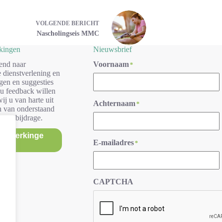
VOLGENDE
BERICHT
Nascholingseis MMC
rkingen
Nieuwsbrief
end naar
Voornaam
*
 dienstverlening en
gen en suggesties
 u feedback willen
ij u van harte uit
Achternaam
*
n van onderstaand
r uw bijdrage.
/opmerkinge
E-mailadres
*
n
CAPTCHA