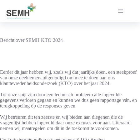
Ga
naar
de
inhoud
Bericht over SEMH KTO 2024
Eerder dit jaar hebben wij, zoals wij dat jaarlijks doen, een steekproef
van onze deelnemers uitgenodigd om mee te doen aan ons
klanttevredenheidsonderzoek (KTO) over het jaar 2024.
Tot onze spijt zijn door een technisch probleem alle ingevulde
gegevens verloren gegaan en kunnen we dus geen rapportage ván, en
terugkoppeling óp de responses geven.
Wij betreuren dit ten zeerste en wij bieden aan diegenen die de
vragenlijst hebben ingevuld daar onze excuses voor aan. Uiteraard
nemen wij maatregelen om dit in de toekomst te voorkomen.
Op korte termijn willen wij een nieuw KTO uitzetten.